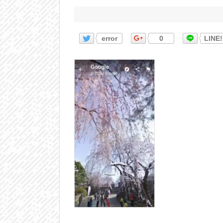
error
0
LINE!