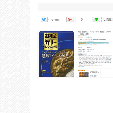
error
0
LINE!