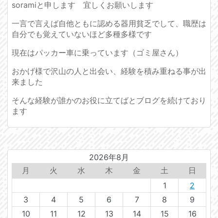
soramiと申します 宜しくお願いします
一言で言えば自他ともに認める器用貧乏でして、職歴は
自分でも覚えていないほど多種多様です
現在はパッカー車に乗っています（ゴミ屋さん）
おかげ様で沢山の人と出会い、経験を積み重ねる事が出
来ました
そんな経験が誰かのお役に立てばとブログを続けており
ます
2026年8月
月
火
水
木
金
土
日
1
2
3
4
5
6
7
8
9
10
11
12
13
14
15
16