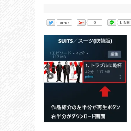
error
0
LINE!