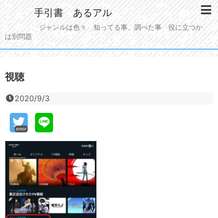
手引書 あるアル
ジャンルは色々 知ってる事、調べた事 役に立つか
は別問題
視聴
2020/9/3
error