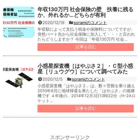
年収130万円 社会保険の壁 扶養に残る
か、外れるか…どちらが有利
2020/12/19
soramiのコメント
年収額によって支払う税金や保険料についてですが、
突然パート先から社会保険に加入して・・・と言われ
たらどうしますか？ 今回は「年収130万円 社会...
記事を読む
小惑星探査機［はやぶさ２］・Ｃ型小惑
星［リュウグウ］について調べてみた
2020/12/5
soramiのコメント
小惑星探査機「はやぶさ２」は、数々苦難を乗り越え
2010年6月に地球帰還を果たした「はやぶさ」の後継
機です ４年後の、2014年12月3日13時22分（H-2Aロ
ケット...
記事を読む
スポンサーリンク