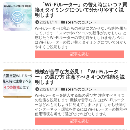
「Wi-Fiルーター」の替え時はいつ？買
換えタイミングについて分かりやすく説
明します
2021/1/14
soramiのコメント
Wi-Fiルーターは私たちの生活に欠かせない役割を果た
しています 「スマホやパソコンの動作がおかしい」と
感じたらWi-Fiルーターの替え時かもしれません 今回
はWi-Fiルーターの買い替えタイミングについて分かり
やすくご説明します
記事を読む
機械が苦手な方必見！ 「Wi-Fiルータ
ー」の選び方 注意すべき４つの性能を説
明します
2021/1/13
soramiのコメント
Wi-Fiルーターを購入する際の選び方 注意すべき４つ
の性能を説明します 機械が苦手な方にはWi-Fiルータ
ーはどれも同じように見えてしまいます しかし快適な
インターネット環境を作るにはWi-Fiルーターの性能や
使用環境を考えて選ばなければなりません
記事を読む