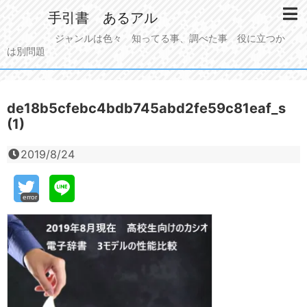
手引書 あるアル
ジャンルは色々 知ってる事、調べた事 役に立つか
は別問題
de18b5cfebc4bdb745abd2fe59c81eaf_s
(1)
2019/8/24
error