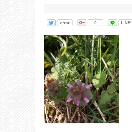
error
0
LINE!