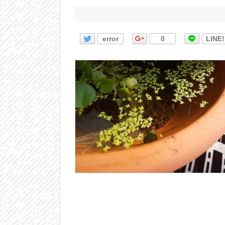
error
0
LINE!