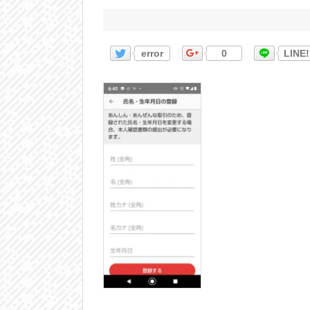
error
0
LINE!