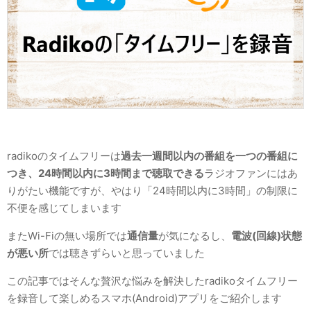
radikoのタイムフリーは
過去一週間以内の番組を一つの番組に
つき、
24時間以内に3時間まで聴取できる
ラジオファンにはあ
りがたい機能ですが、やはり「24時間以内に3時間」の制限に
不便を感じてしまいます
またWi-Fiの無い場所では
通信量
が気になるし、
電波(回線)状態
が悪い所
では聴きずらいと思っていました
この記事ではそんな贅沢な悩みを解決したradikoタイムフリー
を録音して楽しめるスマホ(Android)アプリをご紹介します