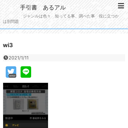
手引書 あるアル
ジャンルは色々 知ってる事、調べた事 役に立つか
は別問題
wi3
2021/1/11
error