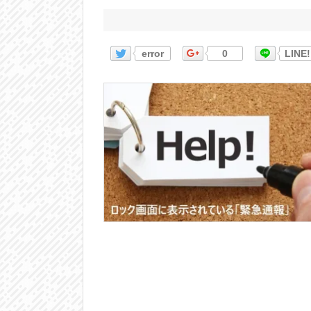
error
0
LINE!