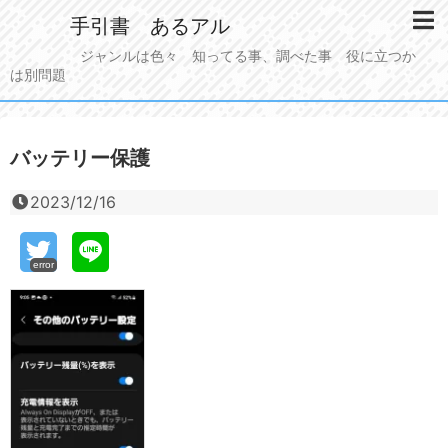
手引書 あるアル
ジャンルは色々 知ってる事、調べた事 役に立つか
は別問題
バッテリー保護
2023/12/16
error