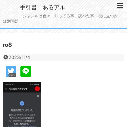
手引書 あるアル
ジャンルは色々 知ってる事、調べた事 役に立つか
は別問題
ro8
2023/11/4
error