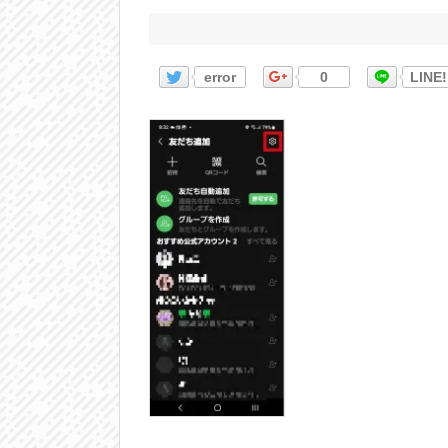
error
0
LINE!