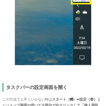
タスクバーの設定画面を開く
この方法で上手くいかない時は
スタート［
］➟設定［
］
ま
たは
トップ画面の空いてる部分で右クリックして「個人用設