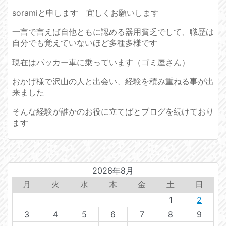
soramiと申します 宜しくお願いします
一言で言えば自他ともに認める器用貧乏でして、職歴は
自分でも覚えていないほど多種多様です
現在はパッカー車に乗っています（ゴミ屋さん）
おかげ様で沢山の人と出会い、経験を積み重ねる事が出
来ました
そんな経験が誰かのお役に立てばとブログを続けており
ます
2026年8月
月
火
水
木
金
土
日
1
2
3
4
5
6
7
8
9