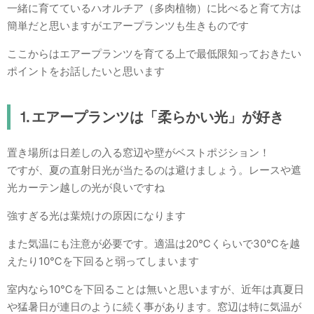
一緒に育てているハオルチア（多肉植物）に比べると育て方は
簡単だと思いますがエアープランツも生きものです
ここからはエアープランツを育てる上で最低限知っておきたい
ポイントをお話したいと思います
⒈エアープランツは「柔らかい光」が好き
置き場所は日差しの入る窓辺や壁がベストポジション！
ですが、夏の直射日光が当たるのは避けましょう。レースや遮
光カーテン越しの光が良いですね
強すぎる光は葉焼けの原因になります
また気温にも注意が必要です。適温は20℃くらいで30℃を越
えたり10℃を下回ると弱ってしまいます
室内なら10℃を下回ることは無いと思いますが、近年は真夏日
や猛暑日が連日のように続く事があります。窓辺は特に気温が