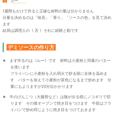
ルー
5
1週間もかけて作ると正確な材料の量は分かりません
分量を決めるのは「味見」「香り」「ソースの色」を見て決め
ます
結局は調理人の《 舌 》それに経験と勘です
デミソースの作り方
※
まず作るのは《ルー》です 材料は小麦粉と同量のバター
を使います
フライパンに小麦粉を入れ弱火で炒る様に全体を温めま
す バターを加えて小麦粉が茶色になるまで炒めます 分
量にもよりますが20分位かかります
※
牛のげんこつ（大腿骨など）は髄が出る様にノコギリで切
ります その後オーブンで焼き目をつけます 牛筋はフラ
イパンで炒め同じように焼き目をつけておきます