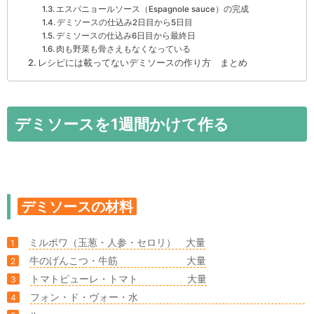
エスパニョールソース（Espagnole sauce）の完成
デミソースの仕込み2日目から5日目
デミソースの仕込み6日目から最終日
肉も野菜も骨さえもなくなっている
レシピには載ってないデミソースの作り方 まとめ
デミソースを1週間かけて作る
デミソースの材料
ミルポワ（玉葱・人参・セロリ） 大量
1
牛のげんこつ・牛筋 大量
2
トマトピューレ・トマト 大量
3
フォン・ド・ヴォー・水
4