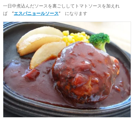
一日中煮込んだソースを裏ごししてトマトソースを加えれ
ば
“
エスパニョールソース
”
になります