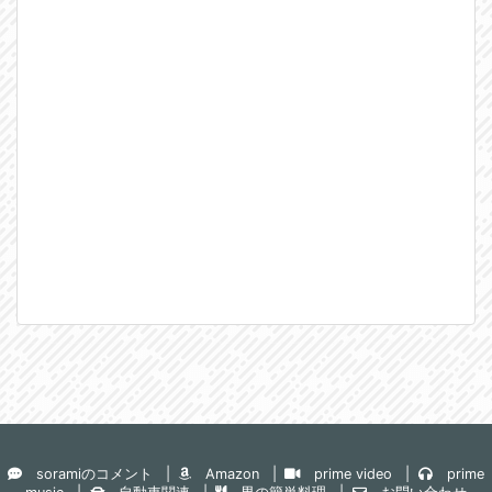
soramiのコメント
Amazon
prime video
prime