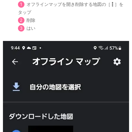
オフラインマップを開き削除する地図の［
］を
タップ
削除
はい